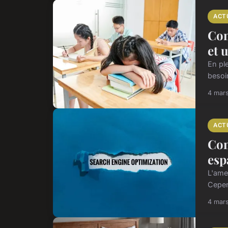
ACT
Com
et 
En ple
besoin
4 mar
ACT
Com
esp
L'ame
Cepend
4 mar