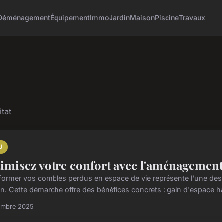
Déménagement
Équipement
Immo
Jardin
Maison
Piscine
Travaux
itat
U
imisez votre confort avec l'aménagement
former vos combles perdus en espace de vie représente l'une des s
n. Cette démarche offre des bénéfices concrets : gain d'espace ha
embre 2025