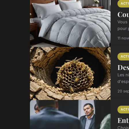
ACT
Cou
Vous 
pour p
11 no
ACT
Des
Les n
d'espr
20 se
ACT
Ent
Choisi