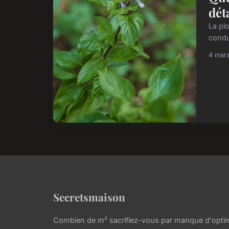
dét
La pl
condu
4 mar
Secretsmaison
Combien de m² sacrifiez-vous par manque d'optim