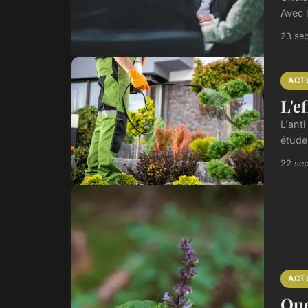
Avec l
23 se
ACT
L'e
L'ant
étude
22 se
ACT
Que