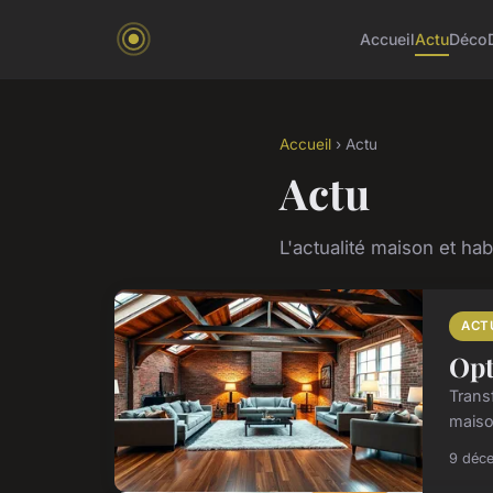
Accueil
Actu
Déco
Accueil
› Actu
Actu
L'actualité maison et hab
ACT
Opt
Trans
maiso
9 déc