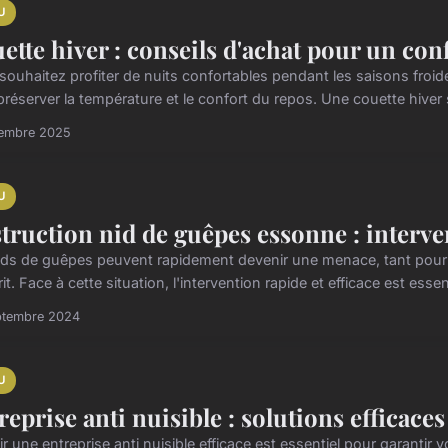
U
ette hiver : conseils d'achat pour un con
souhaitez profiter de nuits confortables pendant les saisons froide
réserver la température et le confort du repos. Une couette hiver s
vembre 2025
U
truction nid de guêpes essonne : interven
ids de guêpes peuvent rapidement devenir une menace, tant pour vo
it. Face à cette situation, l'intervention rapide et efficace est essent
ptembre 2024
U
reprise anti nuisible : solutions efficace
r une entreprise anti nuisible efficace est essentiel pour garantir 